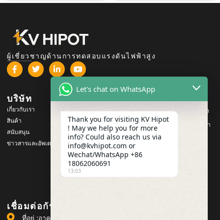
ผู้เชี่ยวชาญด้านการทดสอบแรงดันไฟฟ้าสูง
Let's chat on WhatsApp
บริษัท
สินค้า
เกี่ยวกับเรา
อุปกรณ์ทดสอบแรงดันไฟฟ้าสูง
Thank you for visiting KV Hipot
สินค้า
อุปกรณ์ทดสอบหม้อแปลงไฟฟ้า
! May we help you for more
สนับสนุน
info? Could also reach us via
อุปกรณ์ทดสอบแบตเตอรี่
ข่าวสารและอัพเดต
info@kvhipot.com or
อุปกรณ์ทดสอบสวิตช์ HV
Wechat/WhatsApp +86
18062060691
อุปกรณ์ทดสอบน้ำมัน
13:03
อุปกรณ์ทดสอบก๊าซ SF6
เชื่อมต่อกับเรา
ที่อยู่ :อาคาร 2 สวนอุตสาหกรรม Guanggu Power เลขที่ 308