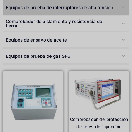
Türkçe
Equipos de prueba de interruptores de alta tensión
Čeština
Comprobador de aislamiento y resistencia de
Español de Argentina
tierra
Slovenčina
Equipos de ensayo de aceite
Dansk
Polski
Equipos de prueba de gas SF6
Deutsch
Svenska
Ελληνικά
O‘zbekcha
Bahasa Indonesia
Română
Comprobador de protección
de relés de inyección