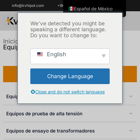
info@kvhipot.com
+86 18062060691
Español de México
English
We've detected you might be
speaking a different language.
ไทย
Do you want to change to:
Tiếng Việt
Inicio
/
Producto
/ HV Switch Test
Equipment
العربية
English
Русский
Italiano
Producto
Change Language
Español
한국어
Close and do not switch language
Equipos de prueba de baterías
Português do Brasil
Français
Equipos de prueba de alta tensión
Español de Colombia
Equipos de ensayo de transformadores
Português