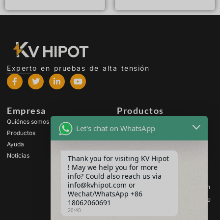
Leer más
Experto en pruebas de alta tensión
Empresa
Productos
Quiénes somos
Equipos de prueba de alta
Let's chat on WhatsApp
tensión
Productos
Equipos de ensayo de
Ayuda
transformadores
Noticias
Thank you for visiting KV Hipot
Equipos de prueba de
! May we help you for more
baterías
info? Could also reach us via
Equipos de prueba de
info@kvhipot.com or
interruptores de alta tensión
Wechat/WhatsApp +86
Equipos de ensayo de aceite
18062060691
20:40
Equipos de prueba de gas
SF6