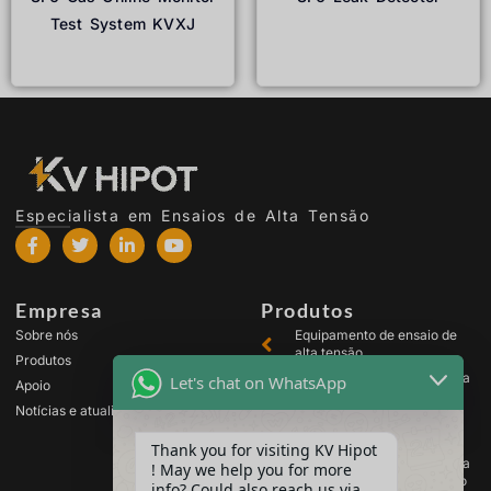
Test System KVXJ
Ler mais
Ler mais
Especialista em Ensaios de Alta Tensão
Empresa
Produtos
Sobre nós
Equipamento de ensaio de
alta tensão
Produtos
Equipamento de ensaio para
Let's chat on WhatsApp
Apoio
transformadores
Notícias e atualizações
Equipamento de teste de
baterias
Thank you for visiting KV Hipot
Equipamento de ensaio para
! May we help you for more
comutadores de alta tensão
info? Could also reach us via