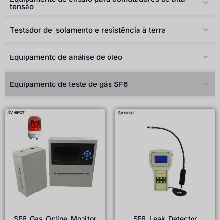
Türkçe
tensão
Čeština
Testador de isolamento e resistência à terra
Español de Argentina
Slovenčina
Equipamento de análise de óleo
Dansk
Equipamento de teste de gás SF6
Polski
Deutsch
Svenska
Ελληνικά
O‘zbekcha
Bahasa Indonesia
Română
SF6 Gas Online Monitor
SF6 Leak Detector