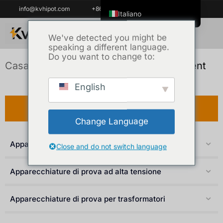
info@kvhipot.com
+86 18062060691
Italiano
English
We've detected you might be
speaking a different language.
ไทย
Do you want to change to:
Tiếng Việt
Casa
/
Prodotto
/ SF6 Gas Test Equipment
العربية
English
Русский
Prodotto
Español
Change Language
한국어
Apparecchiature per il test delle batterie
Português do Brasil
Close and do not switch language
Français
Apparecchiature di prova ad alta tensione
Español de Colombia
Español de México
Apparecchiature di prova per trasformatori
Português