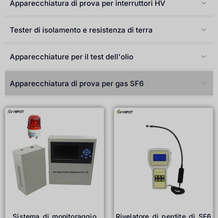
Apparecchiatura di prova per interruttori HV
Türkçe
Čeština
Tester di isolamento e resistenza di terra
Español de Argentina
Slovenčina
Apparecchiature per il test dell'olio
Dansk
Apparecchiatura di prova per gas SF6
Polski
Deutsch
Svenska
Ελληνικά
O‘zbekcha
Bahasa Indonesia
Română
Sistema di monitoraggio
Rivelatore di perdite di SF6