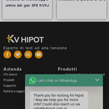
online del gas SF6 KVXJ
Leggi tutto
Leggi tutto
Esperto di test ad alta tensione
Azienda
Prodotti
Chi siamo
Apparecchiature di prova ad
alta tensione
Let's chat on WhatsApp
Prodotti
Apparecchiature di prova
Supporto
per trasformatori
Notizie e aggiornamenti
Apparecchiature per il test
Thank you for visiting KV Hipot
delle batterie
! May we help you for more
Apparecchiatura di prova
info? Could also reach us via
per interruttori HV
info@kvhipot.com or