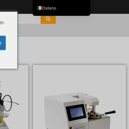
Italiano
English
ge.
ไทย
Tiếng Việt
e
العربية
Русский
Español
한국어
Português do Brasil
Français
Español de Colombia
Español de México
Português