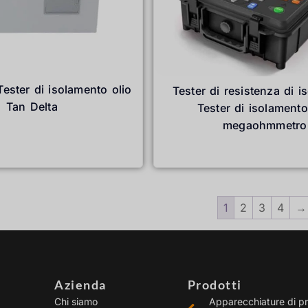
ester di isolamento olio
Tester di resistenza di 
Tan Delta
Tester di isolament
megaohmmetro
Leggi tutto
Leggi tutto
1
2
3
4
→
Azienda
Prodotti
Chi siamo
Apparecchiature di p