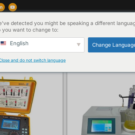
've detected you might be speaking a different langua
Supporto
Blog
Circa
Contatto
 you want to change to:
English
Change Languag
Close and do not switch language