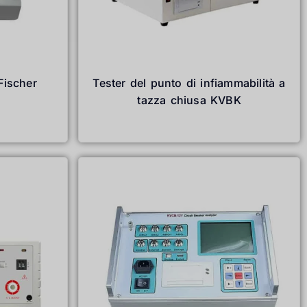
Türkçe
Čeština
Español de Argentina
Slovenčina
Fischer
Tester del punto di infiammabilità a
Dansk
tazza chiusa KVBK
Polski
Leggi tutto
Deutsch
Svenska
Ελληνικά
O‘zbekcha
Bahasa Indonesia
Română