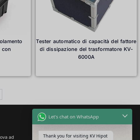
isolamento
Tester automatico di capacità del fattore
o con
di dissipazione del trasformatore KV-
6000A
Leggi tutto
Let's chat on WhatsApp
Connettiti con noi
Thank you for visiting KV Hipot
rova ad
Indirizzo: Building 2, Guanggu