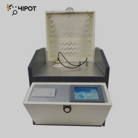
Türkçe
Čeština
Español de Argentina
Slovenčina
Dansk
Polski
Deutsch
Svenska
Ελληνικά
O‘zbekcha
Bahasa Indonesia
Română