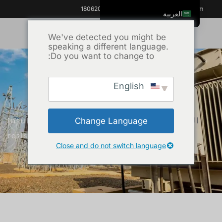
+86 18062060691
info@kvhipot.com
العربية
English
We've detected you might be
speaking a different language.
ไทย
Do you want to change to:
Tiếng Việt
Русский
English
Italiano
الرئيسية
/
المنتج
/
معدات اختبار
Español
المحولات
/ Insulation oil dielectric loss and
Change Language
한국어
resistivity tester KVJS-7000
Português do Brasil
Close and do not switch language
Français
Español de Colombia
Español de México
Português