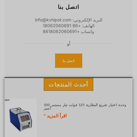
اتصل بنا
البريد الإلكتروني: info@kvhipot.com
الهاتف: +86 18062060691
واتساب +8618062060691
أو
اتصل بنا
أحدث المنتجات
وحدة اختبار تفريغ البطارية 125 فولت تيار مستمر 100
أمبير
اقرأ المزيد "