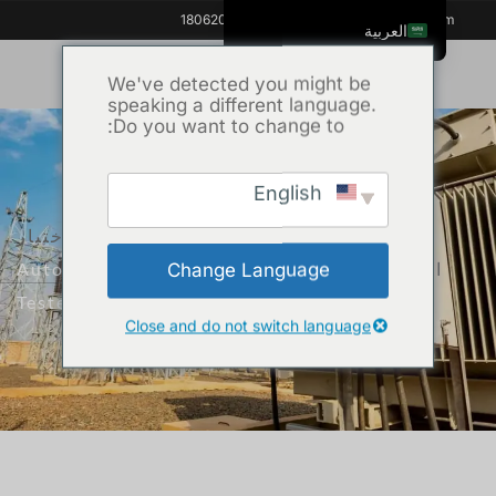
+86 18062060691
info@kvhipot.com
العربية
English
We've detected you might be
speaking a different language.
ไทย
Do you want to change to:
Tiếng Việt
Русский
English
Italiano
الرئيسية
/
المنتج
/
معدات اختبار
Español
الزيت
/ Automatic Insulation Oil Dielectric
Change Language
한국어
Tester KVOI-80
Português do Brasil
Close and do not switch language
Français
Español de Colombia
Español de México
Português