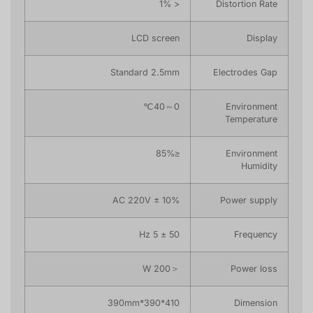
< 1%
Distortion Rate
LCD screen
Display
Standard 2.5mm
Electrodes Gap
0～40℃
Environment
Temperature
≤85%
Environment
Humidity
AC 220V ± 10%
Power supply
50 ± 5 Hz
Frequency
＜200 W
Power loss
410*390*390mm
Dimension