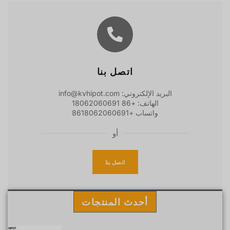
اتصل بنا
البريد الإلكتروني: info@kvhipot.com
الهاتف: +86 18062060691
واتساب +8618062060691
أو
اتصل بنا
أحدث المنتجات