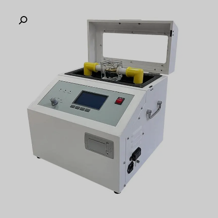
Türkçe
Čeština
Español de Argentina
Slovenčina
Dansk
Polski
Deutsch
Svenska
Ελληνικά
O‘zbekcha
Bahasa Indonesia
Română