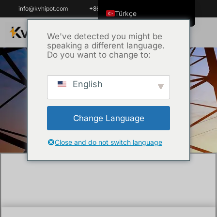
info@kvhipot.com
+86 18062060691
Türkçe
English
We've detected you might be
speaking a different language.
ไทย
Do you want to change to:
Tiếng Việt
العربية
English
Ana Sayfa
/
Teknik
/ Kurulum öncesinde
Русский
elektrik transformatörlerine hangi testler
Italiano
yapılmalıdır?
Change Language
Español
한국어
Close and do not switch language
Português do Brasil
Français
Español de Colombia
Español de México