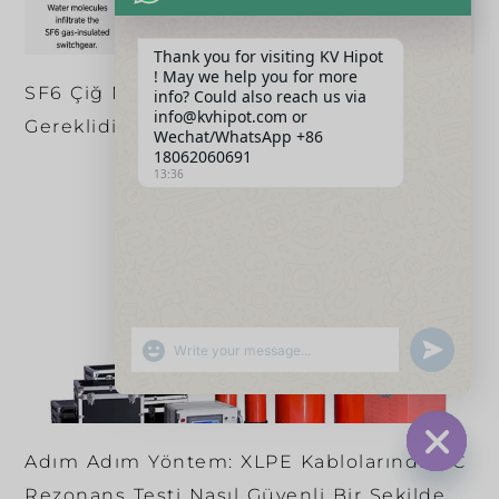
Thank you for visiting KV Hipot
! May we help you for more
SF6 Çiğ Noktası Ölçer Nedir ve Neden
info? Could also reach us via
info@kvhipot.com or
Gereklidir?
Wechat/WhatsApp +86
18062060691
13:36
SHOW EMOJIS
UNDEFINED
Adım Adım Yöntem: XLPE Kablolarında AC
HIDE CHA
Rezonans Testi Nasıl Güvenli Bir Şekilde