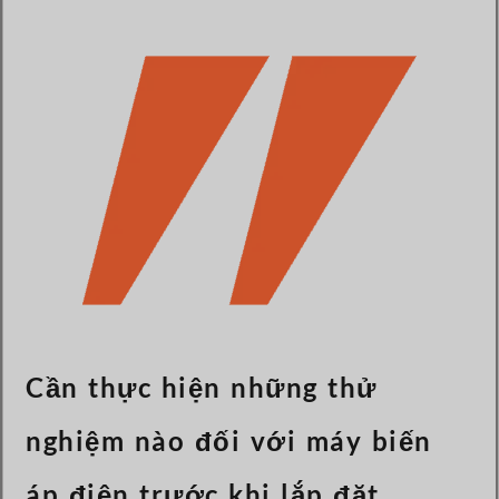
Türkçe
Čeština
Español de Argentina
Slovenčina
Dansk
Polski
Deutsch
Svenska
Ελληνικά
O‘zbekcha
Bahasa Indonesia
Cần thực hiện những thử
Română
nghiệm nào đối với máy biến
áp điện trước khi lắp đặt