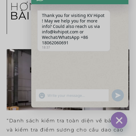
HƠN
BÀI VIẾT
Thank you for visiting KV Hipot
! May we help you for more
info? Could also reach us via
info@kvhipot.com or
Wechat/WhatsApp +86
18062060691
18:37
SHOW EMOJIS
UNDEFINED
“Danh sách kiểm tra toàn diện về bảo trì
và kiểm tra điểm sương cho cầu dao cao
HIDE CHA