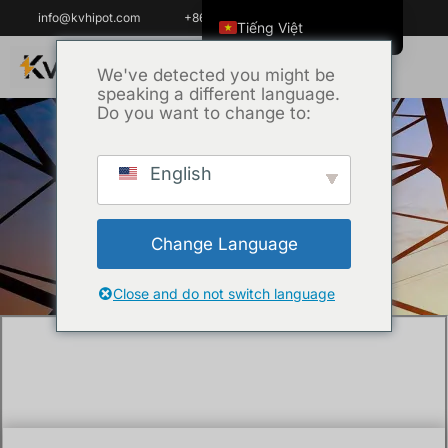
info@kvhipot.com
+86 18062060691
Tiếng Việt
English
We've detected you might be
speaking a different language.
ไทย
Do you want to change to:
العربية
Русский
English
Trang chủ
/
Kỹ thuật
/ Cần thực hiện những
Italiano
thử nghiệm nào đối với máy biến áp điện
Español
trước khi lắp đặt
Change Language
한국어
Português do Brasil
Close and do not switch language
Français
Español de Colombia
Español de México
Português