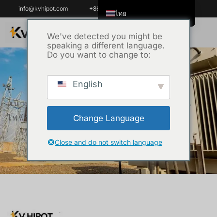
info@kvhipot.com
+86 18062060691
ไทย
English
We've detected you might be
speaking a different language.
Tiếng Việt
Do you want to change to:
العربية
Русский
English
Italiano
หน้าหลัก
/
ผลิตภัณฑ์
/
อุปกรณ์ทดสอบแรงดัน
Español
ไฟฟ้าสูง
/ เครื่องทดสอบ Hipot แบบ VLF
Change Language
한국어
Português do Brasil
Close and do not switch language
Français
Español de Colombia
Español de México
Português