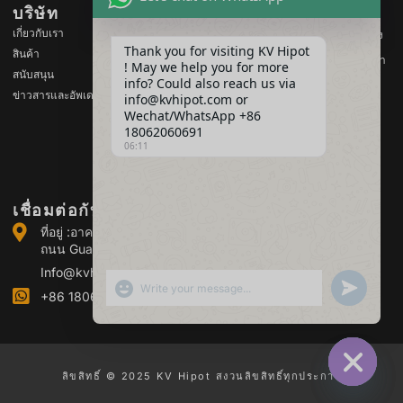
บริษัท
สินค้า
เกี่ยวกับเรา
อุปกรณ์ทดสอบแรงดันไฟฟ้าสูง
Thank you for visiting KV Hipot
สินค้า
อุปกรณ์ทดสอบหม้อแปลงไฟฟ้า
! May we help you for more
สนับสนุน
info? Could also reach us via
อุปกรณ์ทดสอบแบตเตอรี่
ข่าวสารและอัพเดต
info@kvhipot.com or
อุปกรณ์ทดสอบสวิตช์ HV
Wechat/WhatsApp +86
18062060691
อุปกรณ์ทดสอบน้ำมัน
06:11
อุปกรณ์ทดสอบก๊าซ SF6
เชื่อมต่อกับเรา
ที่อยู่ :อาคาร 2 สวนอุตสาหกรรม Guanggu Power เลขที่ 308
ถนน Guanggu (เขต Jiangxia) หวู่ฮั่น จีน
Info@kvhipot.com
SHOW EMOJIS
UNDEFINED
+86 18062060691
ลิขสิทธิ์ © 2025 KV Hipot สงวนลิขสิทธิ์ทุกประการ
HIDE CHA