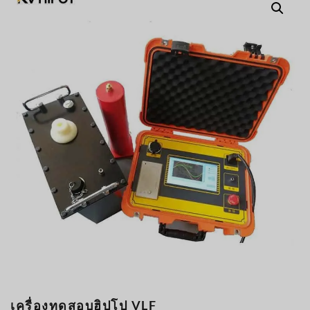
Türkçe
Čeština
Español de Argentina
Slovenčina
Dansk
Polski
Deutsch
Svenska
Ελληνικά
O‘zbekcha
Bahasa Indonesia
Română
เครื่องทดสอบฮิปโป VLF