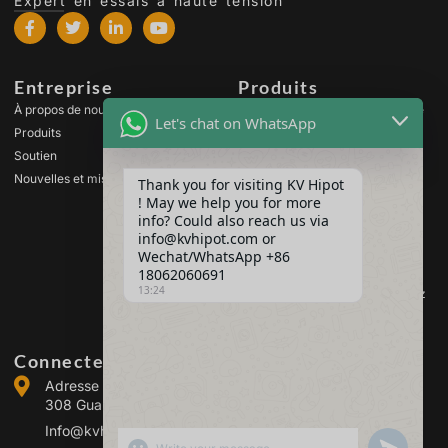
Expert en essais à haute tension
Entreprise
Produits
À propos de nous
Équipement d'essai à haute
Let's chat on WhatsApp
tension
Produits
Équipement d'essai de
Soutien
transformateur
Nouvelles et mises à jour
Thank you for visiting KV Hipot
Équipement de test des
! May we help you for more
batteries
info? Could also reach us via
Équipement de test des
info@kvhipot.com or
interrupteurs HT
Wechat/WhatsApp +86
Matériel d'essai des huiles
18062060691
13:24
Équipement d'essai des gaz
SF6
Connectez-vous avec nous
Adresse :Building 2, Guanggu Power Industrial Park, No.
308 Guanggu Avenue (Jiangxia District), Wuhan, Chine
Info@kvhipot.com
SHOW EMOJIS
UNDEFINED