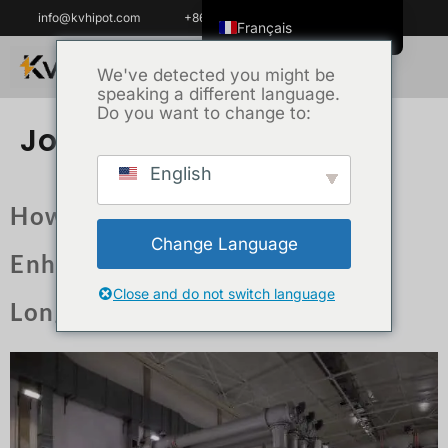
info@kvhipot.com
+86 18062060691
Français
English
We've detected you might be
speaking a different language.
ไทย
Do you want to change to:
Tiếng Việt
Jour :
18 octobre 2024
العربية
English
Русский
How AC Resonance Testing
Italiano
Change Language
Enhances GIS Reliability and
Español
한국어
Close and do not switch language
Longevity
Português do Brasil
Español de Colombia
Español de México
Português