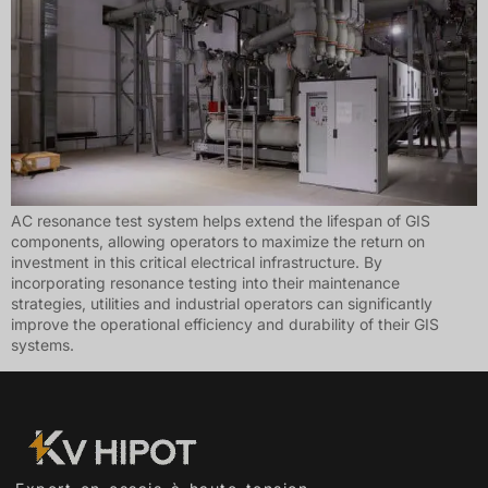
Türkçe
Čeština
Español de Argentina
Slovenčina
Dansk
Polski
AC resonance test system helps extend the lifespan of GIS
Deutsch
components, allowing operators to maximize the return on
Svenska
investment in this critical electrical infrastructure. By
incorporating resonance testing into their maintenance
Ελληνικά
strategies, utilities and industrial operators can significantly
improve the operational efficiency and durability of their GIS
O‘zbekcha
systems.
Bahasa Indonesia
Română