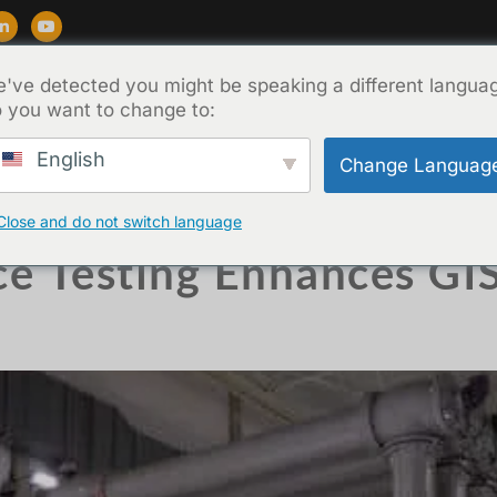
've detected you might be speaking a different langua
т
Поддержка
Блог
О сайте
Связатьс
 you want to change to:
0.2024
English
Change Languag
Close and do not switch language
 Testing Enhances GIS 