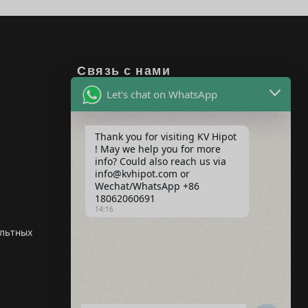
Связь с нами
Адрес: Здание 2,
Let's chat on WhatsApp
Промышленный парк Guanggu
Power, № 308 Guanggu Avenue
(район Jiangxia), Ухань, Китай
Thank you for visiting KV Hipot
! May we help you for more
Info@kvhipot.com
info? Could also reach us via
+86 18062060691
info@kvhipot.com or
Wechat/WhatsApp +86
18062060691
14:16
ольтных