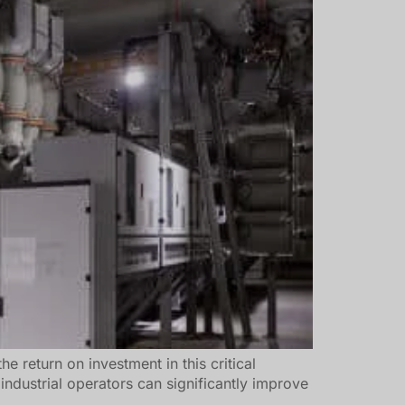
Türkçe
Čeština
Español de Argentina
Slovenčina
Dansk
Polski
Deutsch
Svenska
Ελληνικά
O‘zbekcha
Bahasa Indonesia
Română
 return on investment in this critical
d industrial operators can significantly improve