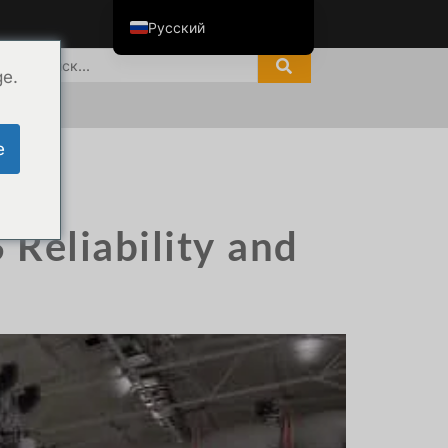
Русский
English
ge.
я с
ไทย
Tiếng Việt
e
العربية
Italiano
Español
Reliability and
한국어
Português do Brasil
Français
Español de Colombia
Español de México
Português