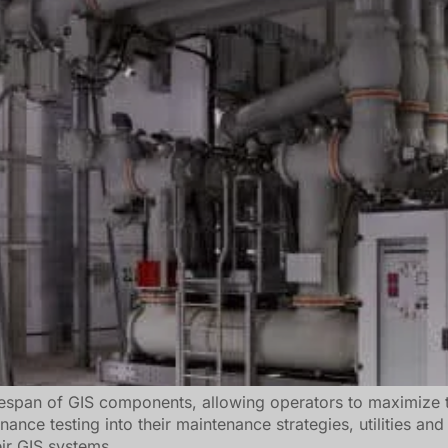
espan of GIS components, allowing operators to maximize the
onance testing into their maintenance strategies, utilities an
eir GIS systems.