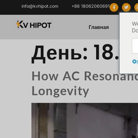
info@kvhipot.com
+86 18062060691
We
Главная
Продук
Do
День:
18.1
How AC Resonance
Longevity