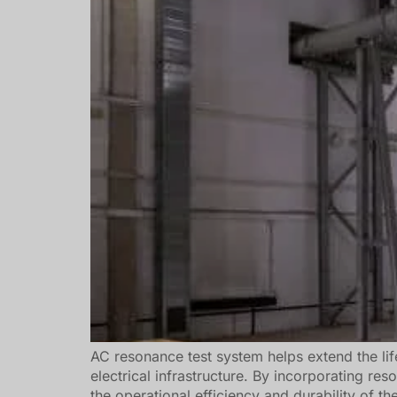
AC resonance test system helps extend the lif
electrical infrastructure. By incorporating res
the operational efficiency and durability of th