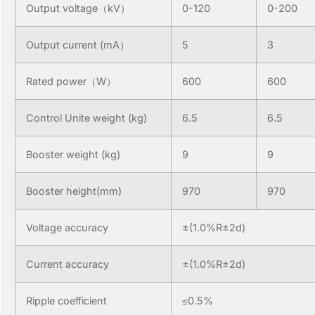
Output voltage（kV）
0-120
0-200
Output current (mA）
5
3
Rated power（W）
600
600
Control Unite weight (kg)
6.5
6.5
Booster weight (kg)
9
9
Booster height(mm)
970
970
Voltage accuracy
±(1.0%R±2d)
Current accuracy
±(1.0%R±2d)
Ripple coefficient
≤0.5%