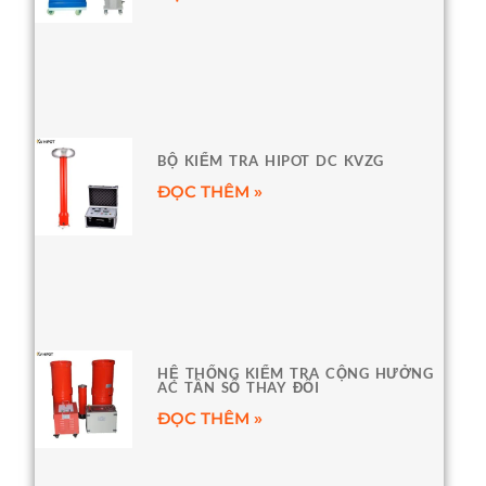
BỘ KIỂM TRA HIPOT DC KVZG
ĐỌC THÊM »
HỆ THỐNG KIỂM TRA CỘNG HƯỞNG
AC TẦN SỐ THAY ĐỔI
ĐỌC THÊM »