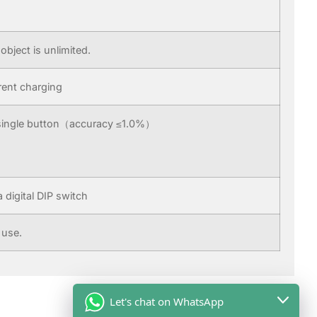
object is unlimited.
rent charging
ingle button（accuracy ≤1.0%）
 digital DIP switch
 use.
Let's chat on WhatsApp