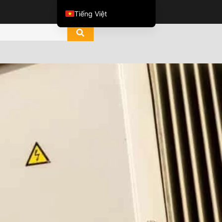
Tiếng Việt
English
العربية
ไทย
Italiano
Español de México
한국어
Português do Brasil
Français
Русский
Español de Colombia
Português
Türkçe