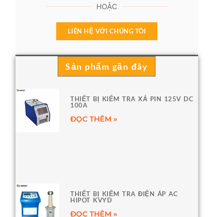
HOẶC
LIÊN HỆ VỚI CHÚNG TÔI
Sản phẩm gần đây
THIẾT BỊ KIỂM TRA XẢ PIN 125V DC
100A
ĐỌC THÊM »
THIẾT BỊ KIỂM TRA ĐIỆN ÁP AC
HIPOT KVYD
ĐỌC THÊM »