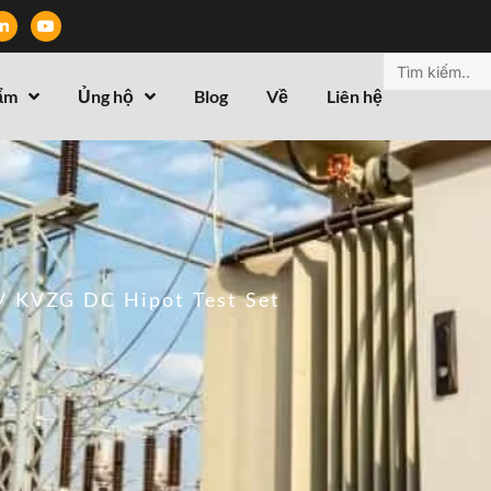
ẩm
Ủng hộ
Blog
Về
Liên hệ
/ KVZG DC Hipot Test Set