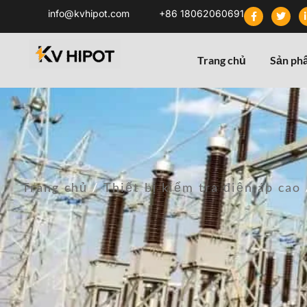
info@kvhipot.com
+86 18062060691
Trang chủ
Sản ph
Trang chủ
/
Thiết bị kiểm tra điện áp cao