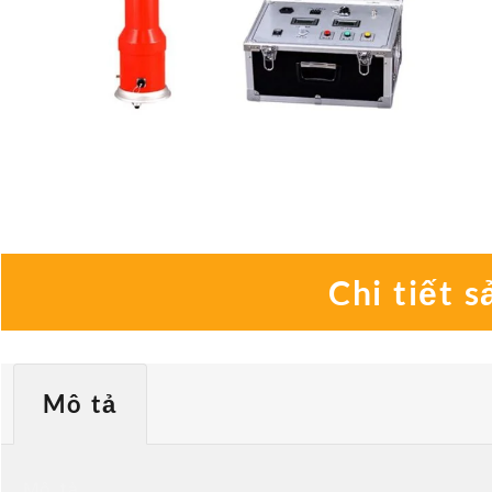
Chi tiết 
Mô tả
Mô tả