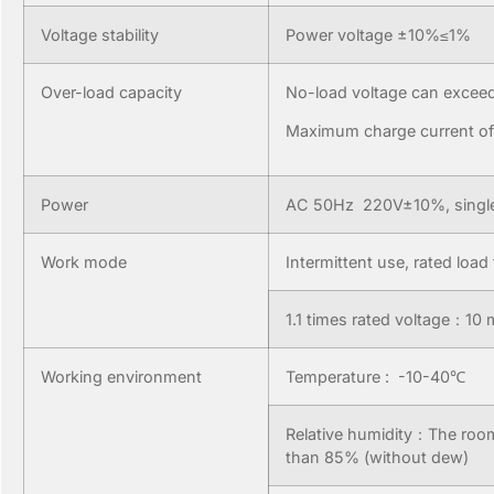
Voltage stability
Power voltage ±10%≤1%
Over-load capacity
No-load voltage can exceed 
Maximum charge current of 1
Power
AC 50Hz 220V±10%, singl
Work mode
Intermittent use, rated load
1.1 times rated voltage：10 
Working environment
Temperature : -10-40℃
Relative humidity：The room
than 85% (without dew)