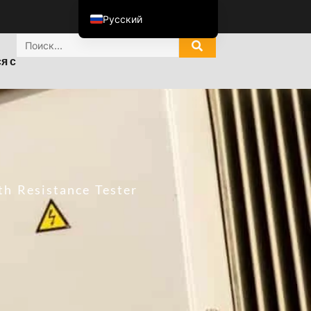
Русский
English
я с
ไทย
Tiếng Việt
العربية
Italiano
Español
한국어
h Resistance Tester
Português do Brasil
Français
Español de Colombia
Español de México
Português