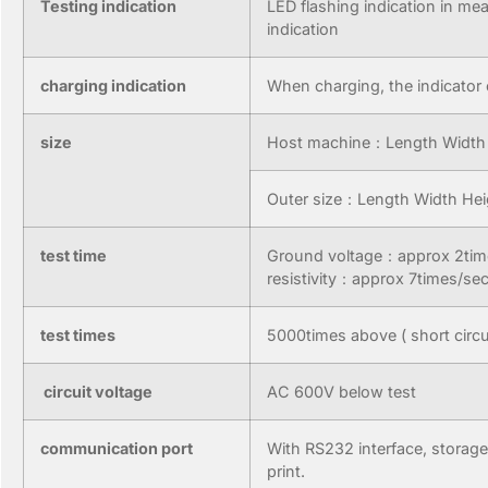
Testing indication
LED flashing indication in m
indication
charging indication
When charging, the indicator on
size
Host machine：Length Wid
Outer size：Length Width
test time
Ground voltage：approx 2tim
resistivity：approx 7times/se
test times
5000times above ( short circui
circuit voltage
AC 600V below test
communication port
With RS232 interface, storag
print.