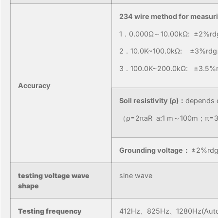
234 wire method for measuri
1．0.000Ω～10.00kΩ: ±2%rd
2．10.0K~100.0kΩ: ±3%rdg
3．100.0K~200.0kΩ: ±3.5%
Accuracy
Soil resistivity (ρ)：
depends 
（ρ=2πaR a:1 m～100m；π=3
Grounding voltage：
±2%rdg
testing voltage wave
sine wave
shape
Testing frequency
412Hz、825Hz、1280Hz(Automa