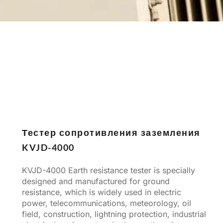
Türkçe
Čeština
Español de Argentina
Slovenčina
Dansk
Polski
Deutsch
Svenska
Тестер сопротивления заземления
Ελληνικά
KVJD-4000
O‘zbekcha
Bahasa Indonesia
KVJD-4000 Earth resistance tester is specially
designed and manufactured for ground
Română
resistance, which is widely used in electric
power, telecommunications, meteorology, oil
field, construction, lightning protection, industrial