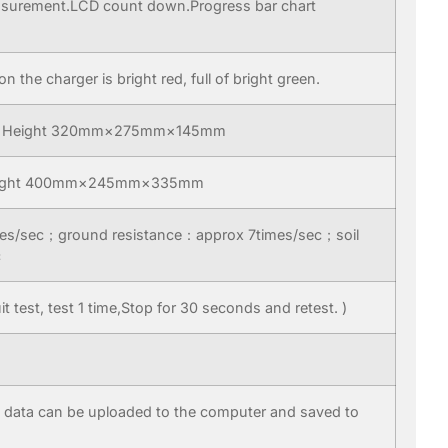
easurement.LCD count down.Progress bar chart
 the charger is bright red, full of bright green.
th Height 320mm×275mm×145mm
 Height 400mm×245mm×335mm
es/sec；ground resistance：approx 7times/sec；soil
c
t test, test 1 time,Stop for 30 seconds and retest. )
e data can be uploaded to the computer and saved to