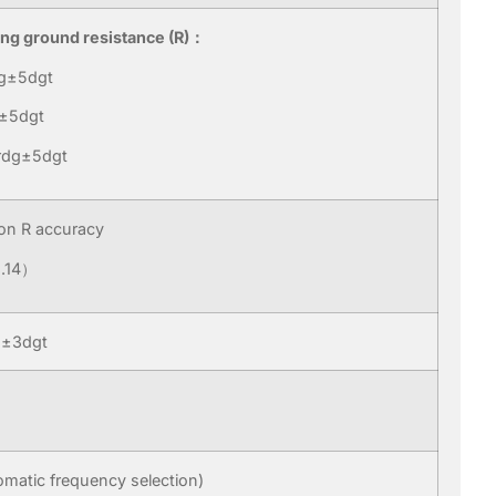
ng ground resistance (R)：
g±5dgt
±5dgt
rdg±5dgt
on R accuracy
.14）
±3dgt
tic frequency selection)