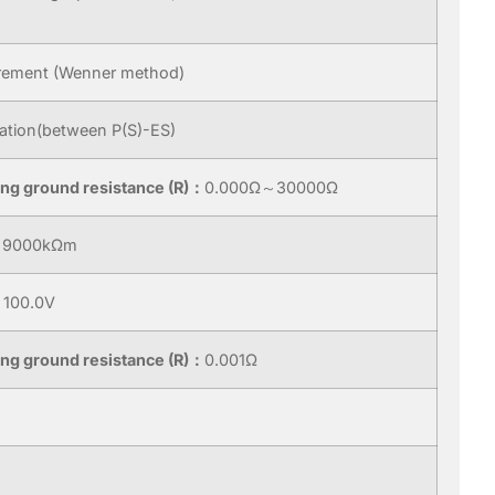
surement (Wenner method)
ication(between P(S)-ES)
ng ground resistance (R)：
0.000Ω～30000Ω
～9000kΩm
～100.0V
ng ground resistance (R)：
0.001Ω