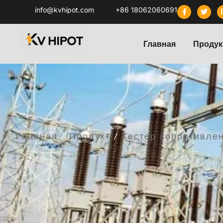
info@kvhipot.com
+86 18062060691
Главная
Продук
Главная
/
Продукт
/
Тестер сопротивле