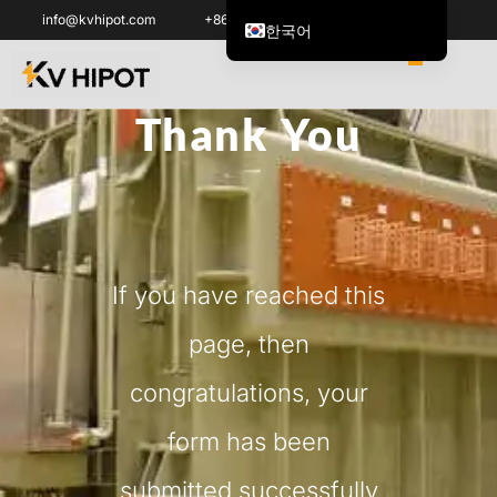
info@kvhipot.com
+86 18062060691
한국어
English
العربية
Thank You
ไทย
Italiano
Español de México
Tiếng Việt
Português do Brasil
If you have reached this
Français
page, then
Русский
congratulations, your
Español de Colombia
Português
form has been
Türkçe
submitted successfully