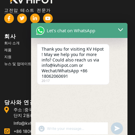
고전압 테스트 전문가
Let's chat on WhatsApp
회사
제품
회사 소개
고전압 테스트 장비
Thank you for visiting KV Hipot
제품
변압기 테스트 장비
! May we help you for more
지원
info? Could also reach us via
배터리 테스트 장비
뉴스 및 업데이트
info@kvhipot.com or
HV 스위치 테스트 장비
Wechat/WhatsApp +86
18062060691
오일 테스트 장비
20:17
SF6 가스 테스트 장비
당사와 연결하기
주소 :중국 우한시 장샤구 광구 애비뉴 308호 광구 전력 산업
단지 2동(광구 애비뉴 308호, 장샤구)
Info@kvhipot.com
SHOW EMOJIS
UNDEFINED
+86 18062060691