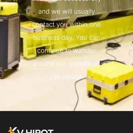
and we will usually
contact you within one
business day. You can
continue to wander
around our website as
you please.