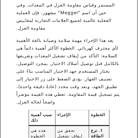
المستمر وقياس مقاومة العزل في المعدات. وفي
حين أن اسم "Megger" مشهور، فإن العملية
الفعلية عالمية لجميع العلامات التجارية لمقاييس
مقاومة العزل.
يعد هذا الإجراء مهمة سلامة وصيانة بالغة الأهمية
لأي محترف كهربائي. الخطوة الأكثر أهمية دائماً هي
السلامة: التأكد من إيقاف تشغيل المعدات وتفريغها
بالكامل قبل توصيل أسلاك الاختبار. بمجرد التوصيل،
يختار المستخدم جهد الاختبار المناسب بناءً على
تصنيف الجهاز. يؤدي الضغط على زر الاختبار إلى
تطبيق الجهد، وبعد وقت محدد (عادةً دقيقة واحدة)،
يتم تسجيل قيمة المقاومة. تعطي هذه القيمة مؤشراً
واضحاً لحالة العزل.
الخطوة
الإجراء
سبب أهمية
ذلك
1. نزع
تحقق من
هذه هي
الطاقة
إيقاف تشغيل
الخطوة