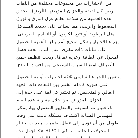
من الاختبارات بين مجموعات مختلفة من اللفات
وبين كل لفيفة والخزان المؤرض (الأرض). تتحقق
هذه العملية من سلامة نظام عزل الورق والورق
المضغوط والزيت، مما يساعد على تحديد المشاكل
مثل الرطوبة أو تتبع الكربون أو التقادم الفيزيائي.
إجراء الاختبار بشكل صحيح أمر بالغ الأهمية للحصول
على بيانات ذات مغزى. قبل البدء، يجب فصل
المحول عن الطاقة وعزله تمامًا، ويجب تنظيف جميع
الأطراف لمنع التسرب السطحي من إفساد النتائج.
يتضمن الإجراء القياسي ثلاثة اختبارات أولية للحصول
على صورة كاملة. تختبر بين اللفات ذات الجهد
العالي والمنخفض، ثم تختبر كل لفة على حدة إلى
الخزان المؤرض. من خلال مقارنة هذه القيم
بالاختبارات السابقة والمعايير المعمول بها، يمكن
لمهندس الصيانة اكتشاف مشكلة نامية قبل وقت
طويل من أن تؤدي إلى عطل. صُممت معدات اختبار
المحولات الخاصة بنا في KV HIPOT لجعل هذه