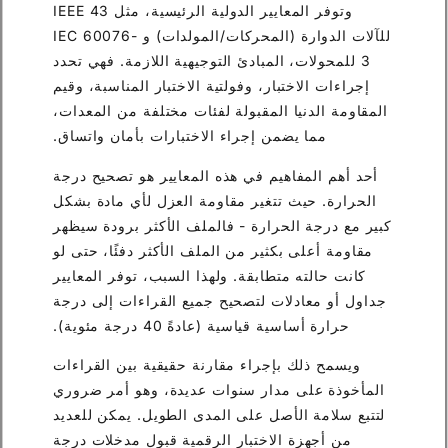
وتوفر المعايير الدولية الرئيسية، مثل IEEE 43
للآلات الدوارة (المحركات/المولدات) و IEC 60076-
3 للمحولات، المبادئ التوجيهية اللازمة. فهي تحدد
إجراءات الاختبار، وفولتية الاختبار المناسبة، وقيم
المقاومة الدنيا المقبولة لفئات مختلفة من المعدات،
مما يضمن إجراء الاختبارات بأمان واتساق.
أحد أهم المفاهيم في هذه المعايير هو تصحيح درجة
الحرارة. حيث تتغير مقاومة العزل لأي مادة بشكل
كبير مع درجة الحرارة - فالملف الأكثر برودة سيظهر
مقاومة أعلى بكثير من الملف الأكثر دفئًا، حتى لو
كانت حالته متطابقة. ولهذا السبب، توفر المعايير
جداول أو معادلات لتصحيح جميع القراءات إلى درجة
حرارة أساسية قياسية (عادةً 40 درجة مئوية).
ويسمح ذلك بإجراء مقارنة حقيقية بين القراءات
المأخوذة على مدار سنوات عديدة، وهو أمر ضروري
لتتبع سلامة الأصل على المدى الطويل. يمكن للعديد
من أجهزة الاختبار الرقمية قبول مدخلات درجة