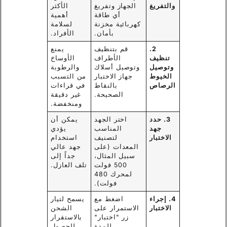
والتفريغ
الجهاز وتفريغ
الأكثر
أي طاقة
أهمية
كهربائية مخزنة
لسلامة
بأمان.
الأفراد.
2.
قم بتنظيف
يمنع
تنظيف
الأطراف
الأوساخ
وتوصيل
وتوصيل أسلاك
والرطوبة
الخيوط
جهاز الاختبار
من التسبب
الرصاص
بالنقاط
في قراءات
الصحيحة.
غير دقيقة
ومنخفضة.
3. حدد
اختر الجهد
يمكن أن
جهد
المناسب
يؤدي
الاختبار
لتصنيف
استخدام
المعدات (على
جهد عالي
سبيل المثال،
جداً إلى
500 فولت
تلف العازل.
لمحرك 480
فولت).
4. إجراء
اضغط مع
يسمح لتيار
الاختبار
الاستمرار على
الشحن
زر "اختبار"
بالاستقرار
للمدة
للحصول