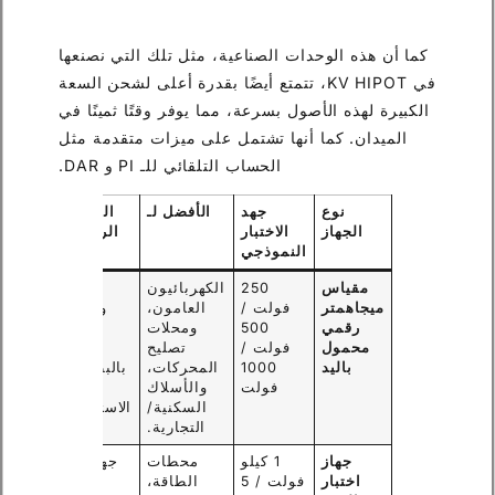
كما أن هذه الوحدات الصناعية، مثل تلك التي نصنعها
في KV HIPOT، تتمتع أيضًا بقدرة أعلى لشحن السعة
الكبيرة لهذه الأصول بسرعة، مما يوفر وقتًا ثمينًا في
الميدان. كما أنها تشتمل على ميزات متقدمة مثل
الحساب التلقائي للـ PI و DAR.
نوع
جهد
الأفضل لـ
الميزات
الجهاز
الاختبار
الرئيسية
النموذجي
مقياس
250
الكهربائيون
صغير،
ميجاهمتر
فولت /
العامون،
وخفيف
رقمي
500
ومحلات
الوزن،
محمول
فولت /
تصليح
ويعمل
باليد
1000
المحركات،
بالبطارية،
فولت
والأسلاك
وسهل
السكنية/
الاستخدام.
التجارية.
جهاز
1 كيلو
محطات
جهد/قوة
اختبار
فولت / 5
الطاقة،
أعلى،