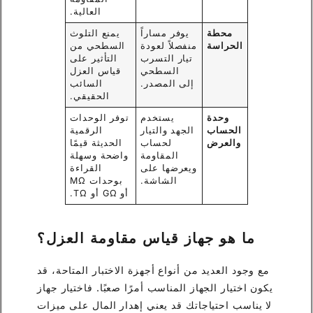
العالية.
محطة
يوفر مساراً
يمنع التلوث
الحراسة
منفصلاً لعودة
السطحي من
تيار التسرب
التأثير على
السطحي
قياس العزل
إلى المصدر.
السائب
الحقيقي.
وحدة
يستخدم
توفر الوحدات
الحساب
الجهد والتيار
الرقمية
والعرض
لحساب
الحديثة قيمًا
المقاومة
واضحة وسهلة
ويعرضها على
القراءة
الشاشة.
بوحدات MΩ
أو GΩ أو TΩ.
ما هو جهاز قياس مقاومة العزل؟
مع وجود العديد من أنواع أجهزة الاختبار المتاحة، قد
يكون اختيار الجهاز المناسب أمرًا صعبًا. فاختيار جهاز
لا يناسب احتياجاتك قد يعني إهدار المال على ميزات