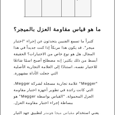
المنخفض
والقلب/
الخزان.
ما هو قياس مقاومة العزل بالميجر؟
كثيراً ما تسمع الفنيين يتحدثون عن إجراء "اختبار
ميجر". قد يكون هذا مربكاً إذا كنت جديداً في هذا
المجال. هل هو نوع خاص من الاختبارات؟ الحقيقة
أبسط من ذلك بكثير: إنه مصطلح أصبح اسمًا شائعًا
للاختبار نفسه، استنادًا إلى العلامة التجارية الأصلية
التي جعلت الأداة مشهورة.
"Megger" علامة تجارية مسجلة لشركة Megger،
التي كانت رائدة في تطوير أجهزة اختبار مقاومة
العزل المحمولة. "القياس بواسطة Megger" هو
ببساطة إجراء اختبار مقاومة العزل.
يعني استخدام
مقياس ميجا هومتر
لتطبيق جهد التيار