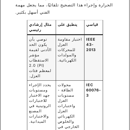
الحرارة وإجراء هذا التصحيح تلقائيًا، مما يجعل مهمة
الفني أسهل بكثير.
قياسي
ينطبق على
مثال إرشادي
رئيسي
IEEE
اختبار مقاومة
توصي بأن
43-
العزل
يكون الحد
2013
للمحركات
الأدنى لقيمة
والمولدات
مؤشر
الكهربائية.
الاستقطاب
(PI) 2.0
لمعظم فئات
العزل.
IEC
محولات
يحدد الإجراء
60076-
الطاقة -
ومستويات
3
مستويات
جهد الاختبار
العزل
للاختبارات
واختبارات
الروتينية في
العزل
المصنع
الكهربائي
والاختبارات
والخلوص
الميدانية.
الخارجي في