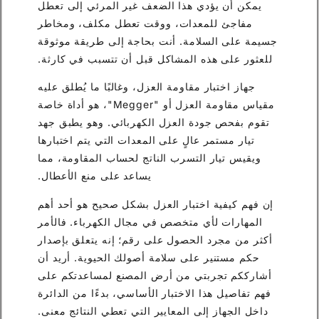
يمكن أن يؤدي هذا الضعف غير المرئي إلى تعطل
مفاجئ للمعدات، ووقت تعطل مكلف، ومخاطر
جسيمة على السلامة. أنت بحاجة إلى طريقة موثوقة
للعثور على هذه المشاكل قبل أن تتسبب في كارثة.
جهاز اختبار مقاومة العزل، وغالبًا ما يُطلق عليه
مقياس مقاومة العزل أو "Megger"، هو أداة خاصة
تقوم بفحص جودة العزل الكهربائي. وهو يطبق جهد
تيار مستمر عالٍ على المعدات التي يتم اختبارها
ويقيس تيار التسرب الناتج لحساب المقاومة، مما
يساعد على منع الأعطال.
إن فهم كيفية اختبار العزل بشكل صحيح هو أحد أهم
المهارات لأي متخصص في مجال الكهرباء. فالأمر
أكثر من مجرد الحصول على رقم؛ إنه يتعلق بإصدار
حكم مستنير على سلامة أصولك الحيوية. أريد أن
أشارككم تجربتي من أرض المصنع لمساعدتكم على
فهم تفاصيل هذا الاختبار الأساسي، بدءًا من الدائرة
داخل الجهاز إلى المعايير التي تعطي النتائج معنى.