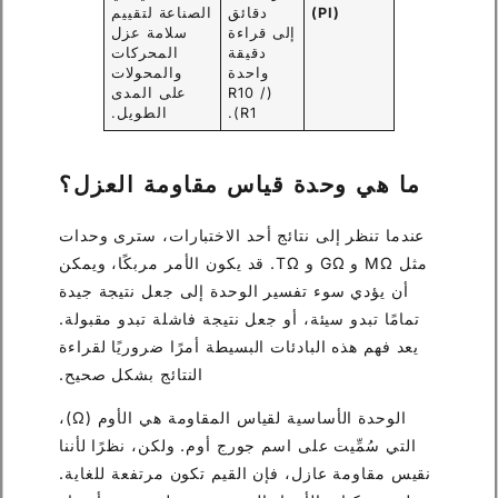
(PI)
دقائق
الصناعة لتقييم
إلى قراءة
سلامة عزل
دقيقة
المحركات
واحدة
والمحولات
(R10 /
على المدى
R1).
الطويل.
ما هي وحدة قياس مقاومة العزل؟
عندما تنظر إلى نتائج أحد الاختبارات، سترى وحدات
مثل MΩ و GΩ و TΩ. قد يكون الأمر مربكًا، ويمكن
أن يؤدي سوء تفسير الوحدة إلى جعل نتيجة جيدة
تمامًا تبدو سيئة، أو جعل نتيجة فاشلة تبدو مقبولة.
يعد فهم هذه البادئات البسيطة أمرًا ضروريًا لقراءة
النتائج بشكل صحيح.
الوحدة الأساسية لقياس المقاومة هي الأوم (Ω)،
التي سُمِّيت على اسم جورج أوم. ولكن، نظرًا لأننا
نقيس مقاومة عازل، فإن القيم تكون مرتفعة للغاية.