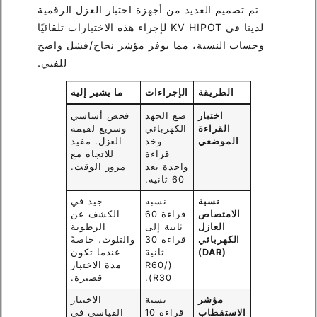
تم تصميم العديد من أجهزة اختبار العزل الرقمية
لدينا في KV HIPOT لإجراء هذه الاختبارات تلقائيًا
وحساب النسبة، مما يوفر مؤشر نجاح/فشل واضح
للفني.
الطريقة
الإجراءات
ما يشير إليه
اختبار
ضع الجهد
فحص أساسي
القراءة
الكهربائي
وسريع لقيمة
الموضعي
وخذ
العزل. مفيد
قراءة
للاتجاه مع
واحدة بعد
مرور الوقت.
60 ثانية.
نسبة
نسبة
جيد في
الامتصاص
قراءة 60
الكشف عن
العازل
ثانية إلى
الرطوبة
الكهربائي
قراءة 30
والتلوث، خاصةً
(DAR)
ثانية
عندما تكون
(R60/
مدة الاختبار
R30).
قصيرة.
مؤشر
نسبة
الاختبار
الاستقطاب
قراءة 10
القياسي في