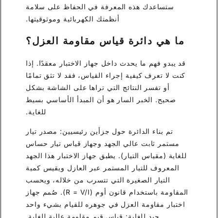
ستساعدك هذه المعرفة في الحفاظ على سلامة
أنظمتك الكهربائية وموثوقيتها.
ما هي دائرة قياس مقاومة العزل؟
قد يبدو فهم ما يحدث داخل جهاز الاختبار معقدًا. إذا
كنت لا تعرف كيفية إجراء القياس، فقد لا تثق تمامًا
أو تفسر النتائج التي تراها على الشاشة بشكل
صحيح. الخبر السار هو أن المبدأ الأساسي بسيط
للغاية.
تم بناء الدائرة حول جزأين رئيسيين: مصدر تيار
مستمر ثابت عالي الجهد وجهاز قياس تيار حساس
للغاية (مقياس التيار). يطبق جهاز الاختبار هذا الجهد
المعروف للتيار المستمر عبر العازل ويقيس كمية
التيار الصغيرة التي تتسرب من خلاله، ويحسب
المقاومة باستخدام قانون أوم (R = V/I). صُمم جهاز
اختبار مقاومة العزل في جوهره للقيام بشيء واحد
جيد للغاية: قياس قيم مقاومة عالية للغاية.