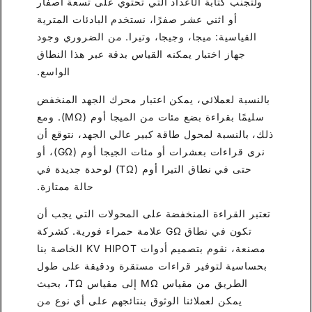
ولتجنب كتابة الأعداد التي تحتوي على تسعة أصفار
أو اثني عشر صفرًا، نستخدم البادئات المترية
القياسية: ميجا، وجيجا، وتيرا. من الضروري وجود
جهاز اختبار يمكنه القياس بدقة عبر هذا النطاق
الواسع.
بالنسبة لعملائي، يمكن اعتبار محرك الجهد المنخفض
سليمًا بقراءة بضع مئات من الميجا أوم (MΩ). ومع
ذلك، بالنسبة لمحول طاقة كبير عالي الجهد، نتوقع أن
نرى قراءات بعشرات أو مئات الجيجا أوم (GΩ)، أو
حتى في نطاق التيرا أوم (TΩ) لوحدة جديدة في
حالة ممتازة.
تعتبر القراءة المنخفضة على المحولات التي يجب أن
تكون في نطاق GΩ علامة حمراء فورية. كشركة
مصنعة، نقوم بتصميم أدوات KV HIPOT الخاصة بنا
بحساسية لتوفير قراءات مستقرة ودقيقة على طول
الطريق من مقياس MΩ إلى مقياس TΩ، بحيث
يمكن لعملائنا الوثوق بنتائجهم على أي نوع من