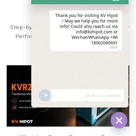
Do You Need It?
Thank you for visiting KV Hipot
! May we help you for more
info? Could also reach us via
Step-by-Step Methodology: How to Safely
info@kvhipot.com or
Perform an AC Resonance Test on XLPE
Wechat/WhatsApp +86
18062060691
Cables?
08:00
SHOW EMOJIS
UNDEFINED
HIDE CHATY