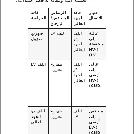
العملية آمنة وفعالة للأطقم الميدانية.
اختبار
قائد
الرصاص
قائد
ما الذي
الاتصال
الجهد
المنخفض/
الحراسة
يقيسه
العالي
الإرجاع
عالية
اللف
اللف LV
صهريج
مقاومة
إلى
ذو
معزول
العزل
منخفضة
الجهد
الرئيسي
(HV-
العالي
بين
LV)
اللفات.
عالي
اللف
صهريج
اللف LV
مقاومة
إلى
ذو
معزول
العزل
أرضي
الجهد
بين
(HV-
العالي
لفائف
GND)
الجهد
العالي
والقلب/
الخزان.
منخفض
اللف
صهريج
اللف ذو
مقاومة
إلى
LV
معزول
الجهد
العزل
أرضي
العالي
بين
(LV-
لفائف
GND)
الجهد