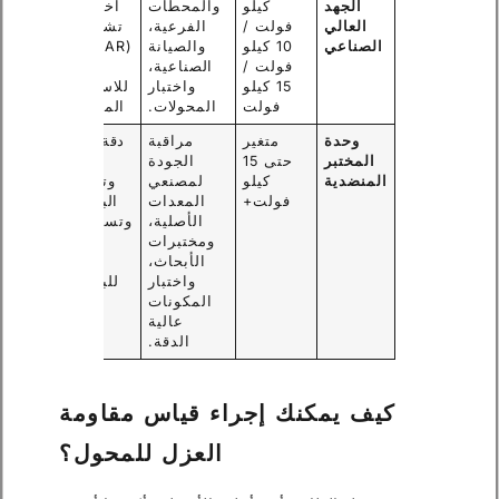
الجهد
كيلو
والمحطات
اختبارات
العالي
فولت /
الفرعية،
تشخيصية
الصناعي
10 كيلو
والصيانة
(PI/DAR)،
فولت /
الصناعية،
متينة
15 كيلو
واختبار
للاستخدام
فولت
المحولات.
الميداني.
وحدة
متغير
مراقبة
دقة عالية
المختبر
حتى 15
الجودة
للغاية،
المنضدية
كيلو
لمصنعي
وتسجيل
فولت+
المعدات
البيانات،
الأصلية،
وتسلسلات
ومختبرات
اختبار
الأبحاث،
قابلة
واختبار
للبرمجة.
المكونات
عالية
الدقة.
كيف يمكنك إجراء قياس مقاومة
العزل للمحول؟