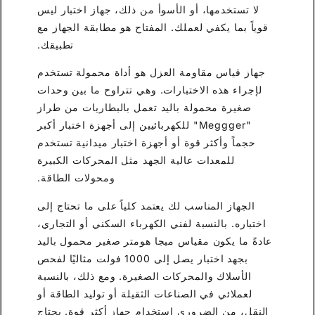
لا تستخدمها، أو الأسوأ من ذلك، جهاز اختبار ليس
قوياً بما يكفي لعملك. المفتاح هو مطابقة الجهاز مع
تطبيقك.
جهاز قياس مقاومة العزل هو أداة محمولة تستخدم
لإجراء هذه الاختبارات. وهي تتراوح ما بين وحدات
صغيرة محمولة باليد تعمل بالبطاريات من طراز
"Meggger" للكهربائيين إلى أجهزة اختبار أكبر
حجماً وأكثر قوة أو أجهزة اختبار ميدانية تستخدم
للمعدات عالية الجهد مثل المحركات الكبيرة
ومحولات الطاقة.
الجهاز المناسب لك يعتمد كلياً على ما تحتاج إلى
اختباره. بالنسبة لفني الكهرباء السكني أو التجاري،
عادةً ما يكون مقياس ميجا هومتر صغير محمول باليد
بجهد اختبار يصل إلى 1000 فولت مثاليًا لفحص
الأسلاك والمحركات الصغيرة. ومع ذلك، بالنسبة
لعملائي في الصناعات الثقيلة أو توليد الطاقة أو
النقل، من الضروري استخدام جهاز أكثر قوة. يحتاج