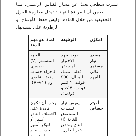
تسرب سطحي بعيدًا عن مسار القياس الرئيسي، مما
يضمن أن القراءة النهائية تمثل مقاومة العزل
الحقيقية من خلال المادة، وليس فقط الأوساخ أو
الرطوبة على سطحها.
المكوّن
الوظيفة
لماذا هو مهم
للدقة
مصدر
يوفر جهد
الجهد
تيار
الاختبار
المستقر (V)
مستمر
المستقر
ضروري
عالي
(على سبيل
لإجراء حساب
الجهد
المثال، 500
دقيق لقانون
فولت، 1 كيلو
أوم (R=V/I).
فولت، 5 كيلو
فولت).
أميتر
يقيس تيار
يجب أن تكون
حساس
التسرب
قادرة على
المنخفض
اكتشاف النانو
للغاية (I)
أمبير أو
الذي يتدفق
البيكو أمبير
عبر العازل.
لحساب قيم
المقاومة