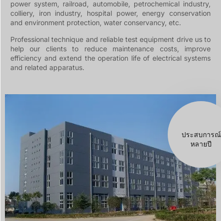
power system, railroad, automobile, petrochemical industry,
Türkçe
colliery, iron industry, hospital power, energy conservation
Čeština
and environment protection, water conservancy, etc.
Español de Argentina
Professional technique and reliable test equipment drive us to
help our clients to reduce maintenance costs, improve
Slovenčina
efficiency and extend the operation life of electrical systems
and related apparatus.
Dansk
Polski
Deutsch
Svenska
15+
Ελληνικά
ประสบการณ์
หลายปี
O‘zbekcha
Bahasa Indonesia
Română