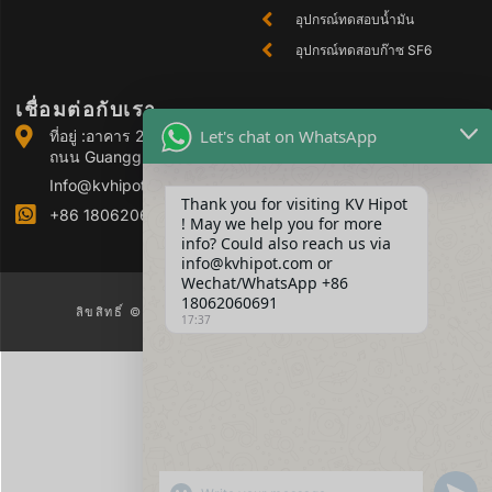
อุปกรณ์ทดสอบน้ำมัน
อุปกรณ์ทดสอบก๊าซ SF6
เชื่อมต่อกับเรา
Let's chat on WhatsApp
ที่อยู่ :อาคาร 2 สวนอุตสาหกรรม Guanggu Power เลขที่ 308
ถนน Guanggu (เขต Jiangxia) หวู่ฮั่น จีน
Info@kvhipot.com
Thank you for visiting KV Hipot
+86 18062060691
! May we help you for more
info? Could also reach us via
info@kvhipot.com or
Wechat/WhatsApp +86
18062060691
ลิขสิทธิ์ © 2025 KV Hipot สงวนลิขสิทธิ์ทุกประการ
17:37
SHOW EMOJIS
UNDEFI