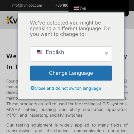
info@kvhipot.com
+86 18062060691
ไทย
English
We've detected you might be
speaking a different language. Do
Tiếng Việt
you want to change to:
العربية
เราคือใคร
Русский
English
We Are The Leading Industrial Factory
Italiano
In The World.
Español
Change Language
한국어
Founded in 2011, KV Hipot Power Equipment Company R&D,
manufactures and markets high voltage test equipment for
Português do Brasil
Close and do not switch language
dielectric withstand, diagnostic, and preventative
Français
maintenance testing of electrical equipment and apparatus.
These products are often used for the testing of GIS systems,
Español de Colombia
MV/HV cables, bushing and utility substation apparatus,
PT/CT and insulators, and HV switches.
Español de México
Our testing equipment is widely applied to many fields of
Português
transmission and distribution, communication operation,